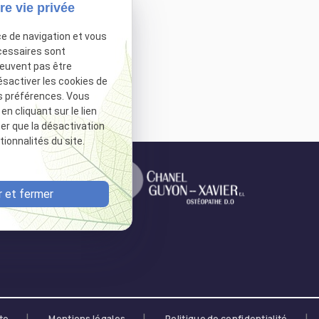
re vie privée
ce de navigation et vous
82)
cessaires sont
peuvent pas être
s (82)
ésactiver les cookies de
s préférences. Vous
Autoriser
.
 cliquant sur le lien
ter que la désactivation
ionnalités du site.
 et fermer
ite
Mentions légales
Politique de confidentialité