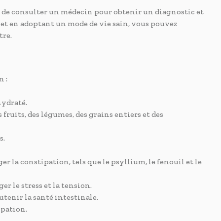
nt de consulter un médecin pour obtenir un diagnostic et
 et en adoptant un mode de vie sain, vous pouvez
tre.
 :
hydraté.
s fruits, des légumes, des grains entiers et des
s.
er la constipation, tels que le psyllium, le fenouil et le
r le stress et la tension.
tenir la santé intestinale.
ipation.