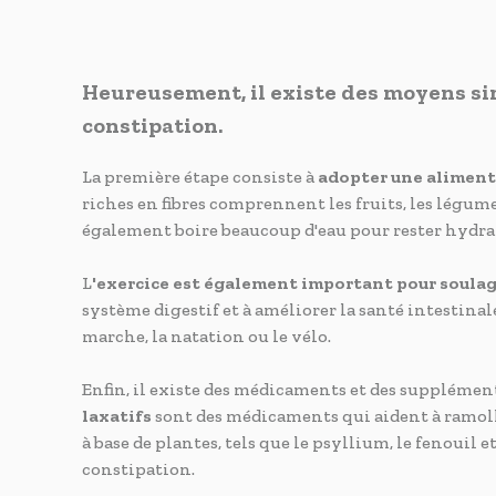
Heureusement, il existe des moyens sim
constipation.
La première étape consiste à
adopter une alimenta
riches en fibres comprennent les fruits, les légumes
également boire beaucoup d'eau pour rester hydra
L
'exercice est également important
pour soulag
système digestif et à améliorer la santé intestinal
marche, la natation ou le vélo.
Enfin, il existe des médicaments et des supplément
laxatifs
sont des médicaments qui aident à ramollir
à base de plantes, tels que le psyllium, le fenouil
constipation.