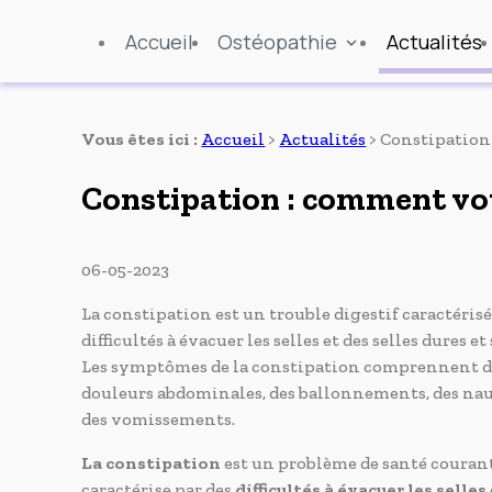
Panneau de gestion des cookies
Accueil
Ostéopathie
Actualités
Vous êtes ici :
Accueil
>
Actualités
> Constipation
Constipation : comment vot
06-05-2023
La constipation est un trouble digestif caractérisé
difficultés à évacuer les selles et des selles dures et
Les symptômes de la constipation comprennent d
douleurs abdominales, des ballonnements, des nau
des vomissements.
La constipation
est un problème de santé courant
caractérise par des
difficultés à évacuer les selles