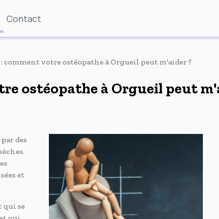
Contact
 : comment votre ostéopathe à Orgueil peut m'aider ?
re ostéopathe à Orgueil peut m'
 par des
 sèches.
es
sées et
 qui se
et qui