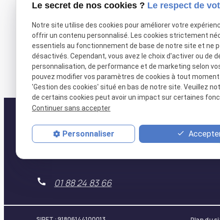
Le secret de nos cookies ?
Le respect de vot
* Nohic (82) * Orgueil (82)
Notre site utilise des cookies pour améliorer votre expérien
* Villaudric (31) * Corbarieu (
offrir un contenu personnalisé. Les cookies strictement né
essentiels au fonctionnement de base de notre site et ne 
* Labastide-saint-Pierre (82) * Campsa
désactivés. Cependant, vous avez le choix d'activer ou de d
personnalisation, de performance et de marketing selon vo
Autoriser
X (formerly Twitter) est désactivé.
Facebook est désactivé
pouvez modifier vos paramètres de cookies à tout moment en
'Gestion des cookies' situé en bas de notre site. Veuillez no
de certains cookies peut avoir un impact sur certaines fonct
Continuer sans accepter
Accepter
Personnaliser
01 88 24 83 66
SIRET :
91806144100013
Plan du s