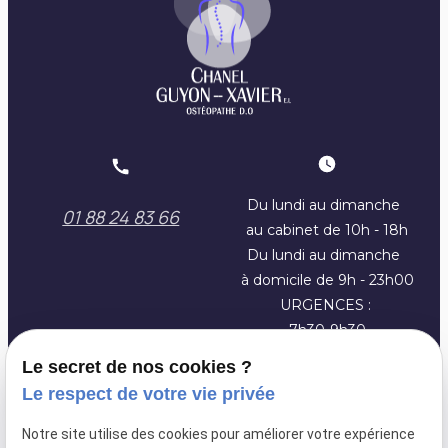
Du lundi au dimanche
01 88 24 83 66
au cabinet de 10h - 18h
Du lundi au dimanche
à domicile de 9h - 23h00
URGENCES :
7h30-9h30
Le secret de nos cookies ?
Le respect de votre vie privée
SIRET :
91806144100013
Notre site utilise des cookies pour améliorer votre expérience
Plan du site
Mentions